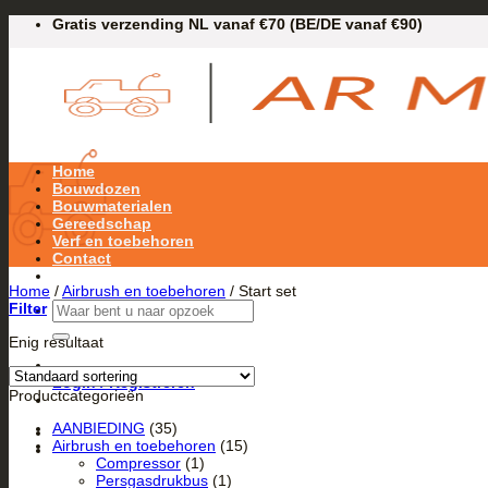
Ga
Gratis verzending NL vanaf €70 (BE/DE vanaf €90)
naar
inhoud
Home
Bouwdozen
Bouwmaterialen
Gereedschap
Verf en toebehoren
Contact
Home
/
Airbrush en toebehoren
/
Start set
Zoeken
Filter
naar:
Enig resultaat
Login / Registreren
Productcategorieën
AANBIEDING
(35)
Airbrush en toebehoren
(15)
Compressor
(1)
Persgasdrukbus
(1)