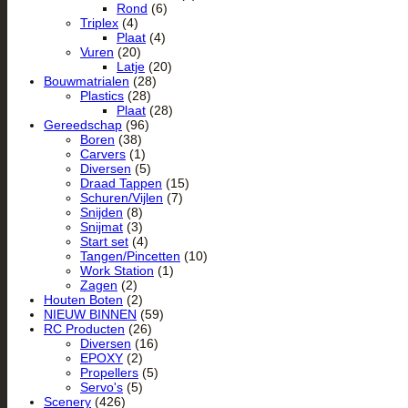
Rond
(6)
Triplex
(4)
Plaat
(4)
Vuren
(20)
Latje
(20)
Bouwmatrialen
(28)
Plastics
(28)
Plaat
(28)
Gereedschap
(96)
Boren
(38)
Carvers
(1)
Diversen
(5)
Draad Tappen
(15)
Schuren/Vijlen
(7)
Snijden
(8)
Snijmat
(3)
Start set
(4)
Tangen/Pincetten
(10)
Work Station
(1)
Zagen
(2)
Houten Boten
(2)
NIEUW BINNEN
(59)
RC Producten
(26)
Diversen
(16)
EPOXY
(2)
Propellers
(5)
Servo's
(5)
Scenery
(426)