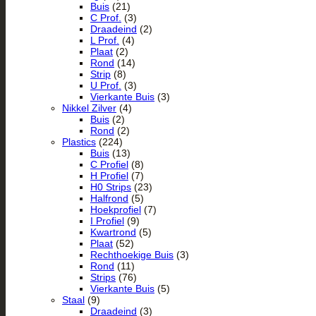
Buis
(21)
C Prof.
(3)
Draadeind
(2)
L Prof.
(4)
Plaat
(2)
Rond
(14)
Strip
(8)
U Prof.
(3)
Vierkante Buis
(3)
Nikkel Zilver
(4)
Buis
(2)
Rond
(2)
Plastics
(224)
Buis
(13)
C Profiel
(8)
H Profiel
(7)
H0 Strips
(23)
Halfrond
(5)
Hoekprofiel
(7)
I Profiel
(9)
Kwartrond
(5)
Plaat
(52)
Rechthoekige Buis
(3)
Rond
(11)
Strips
(76)
Vierkante Buis
(5)
Staal
(9)
Draadeind
(3)