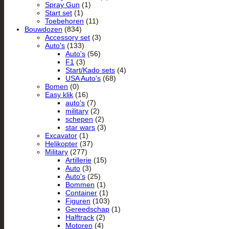
Spray Gun
(1)
Start set
(1)
Toebehoren
(11)
Bouwdozen
(834)
Accessory set
(3)
Auto's
(133)
Auto's
(56)
F1
(3)
Start/Kado sets
(4)
USA Auto's
(68)
Bomen
(0)
Easy klik
(16)
auto's
(7)
military
(2)
schepen
(2)
star wars
(3)
Excavator
(1)
Helikopter
(37)
Military
(277)
Artillerie
(15)
Auto
(3)
Auto's
(25)
Bommen
(1)
Container
(1)
Figuren
(103)
Gereedschap
(1)
Halftrack
(2)
Motoren
(4)