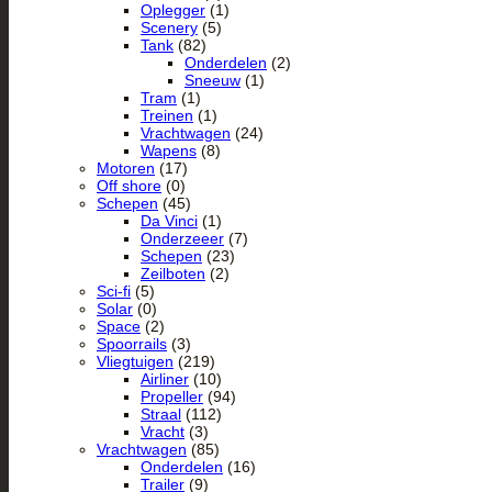
Oplegger
(1)
Scenery
(5)
Tank
(82)
Onderdelen
(2)
Sneeuw
(1)
Tram
(1)
Treinen
(1)
Vrachtwagen
(24)
Wapens
(8)
Motoren
(17)
Off shore
(0)
Schepen
(45)
Da Vinci
(1)
Onderzeeer
(7)
Schepen
(23)
Zeilboten
(2)
Sci-fi
(5)
Solar
(0)
Space
(2)
Spoorrails
(3)
Vliegtuigen
(219)
Airliner
(10)
Propeller
(94)
Straal
(112)
Vracht
(3)
Vrachtwagen
(85)
Onderdelen
(16)
Trailer
(9)