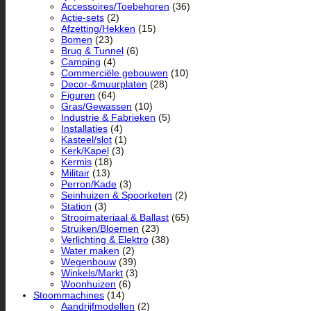
Accessoires/Toebehoren
(36)
Actie-sets
(2)
Afzetting/Hekken
(15)
Bomen
(23)
Brug & Tunnel
(6)
Camping
(4)
Commerciële gebouwen
(10)
Decor-&muurplaten
(28)
Figuren
(64)
Gras/Gewassen
(10)
Industrie & Fabrieken
(5)
Installaties
(4)
Kasteel/slot
(1)
Kerk/Kapel
(3)
Kermis
(18)
Militair
(13)
Perron/Kade
(3)
Seinhuizen & Spoorketen
(2)
Station
(3)
Strooimateriaal & Ballast
(65)
Struiken/Bloemen
(23)
Verlichting & Elektro
(38)
Water maken
(2)
Wegenbouw
(39)
Winkels/Markt
(3)
Woonhuizen
(6)
Stoommachines
(14)
Aandrijfmodellen
(2)