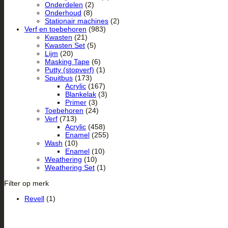
Onderdelen
(2)
Onderhoud
(8)
Stationair machines
(2)
Verf en toebehoren
(983)
Kwasten
(21)
Kwasten Set
(5)
Lijm
(20)
Masking Tape
(6)
Putty (stopverf)
(1)
Spuitbus
(173)
Acrylic
(167)
Blankelak
(3)
Primer
(3)
Toebehoren
(24)
Verf
(713)
Acrylic
(458)
Enamel
(255)
Wash
(10)
Enamel
(10)
Weathering
(10)
Weathering Set
(1)
Filter op merk
Revell
(1)