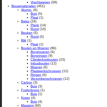
Vrachtwagen
(58)
Bouwmaterialen
(451)
Alumin.
(6)
Buis
(5)
Plaat
(1)
Balsa
(24)
Plank
(14)
Rond
(10)
Beuken
(5)
Rond
(5)
Blik
(1)
Plaat
(1)
Bouten en Moeren
(86)
Borgmoeren
(6)
Borgringen
(9)
Cilinderkopbouten
(23)
Inbusbouten
(12)
Moeren
(6)
Plaatwerkschroeven
(12)
Ringen
(6)
Verzonkenschroeven
(12)
Carbon
(3)
Buis
(3)
Fosforbrons
(1)
Buis
(1)
Koper
(4)
Buis
(4)
Messing
(60)