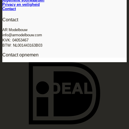
Algemene voorwaarden
Privacy en veiligheid
Contact
Contact
AR Modelbouw
info@armodelbouw.com
KVK: 04053467
BTW: NL001443163B03
Contact opnemen