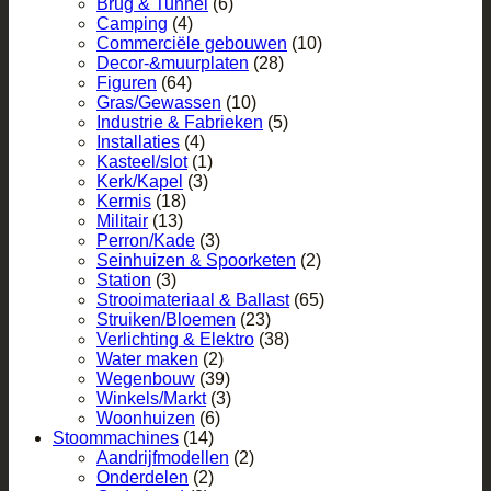
Brug & Tunnel
(6)
Camping
(4)
Commerciële gebouwen
(10)
Decor-&muurplaten
(28)
Figuren
(64)
Gras/Gewassen
(10)
Industrie & Fabrieken
(5)
Installaties
(4)
Kasteel/slot
(1)
Kerk/Kapel
(3)
Kermis
(18)
Militair
(13)
Perron/Kade
(3)
Seinhuizen & Spoorketen
(2)
Station
(3)
Strooimateriaal & Ballast
(65)
Struiken/Bloemen
(23)
Verlichting & Elektro
(38)
Water maken
(2)
Wegenbouw
(39)
Winkels/Markt
(3)
Woonhuizen
(6)
Stoommachines
(14)
Aandrijfmodellen
(2)
Onderdelen
(2)