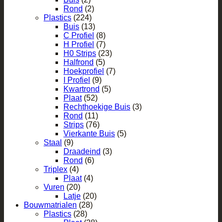
Rond
(2)
Plastics
(224)
Buis
(13)
C Profiel
(8)
H Profiel
(7)
H0 Strips
(23)
Halfrond
(5)
Hoekprofiel
(7)
I Profiel
(9)
Kwartrond
(5)
Plaat
(52)
Rechthoekige Buis
(3)
Rond
(11)
Strips
(76)
Vierkante Buis
(5)
Staal
(9)
Draadeind
(3)
Rond
(6)
Triplex
(4)
Plaat
(4)
Vuren
(20)
Latje
(20)
Bouwmatrialen
(28)
Plastics
(28)