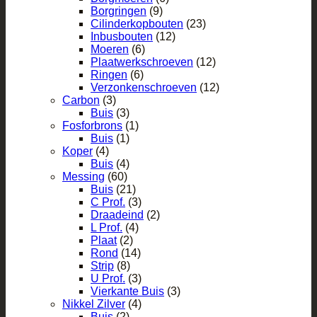
Borgringen
(9)
Cilinderkopbouten
(23)
Inbusbouten
(12)
Moeren
(6)
Plaatwerkschroeven
(12)
Ringen
(6)
Verzonkenschroeven
(12)
Carbon
(3)
Buis
(3)
Fosforbrons
(1)
Buis
(1)
Koper
(4)
Buis
(4)
Messing
(60)
Buis
(21)
C Prof.
(3)
Draadeind
(2)
L Prof.
(4)
Plaat
(2)
Rond
(14)
Strip
(8)
U Prof.
(3)
Vierkante Buis
(3)
Nikkel Zilver
(4)
Buis
(2)