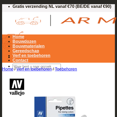
Ga
Gratis verzending NL vanaf €70 (BE/DE vanaf €90)
naar
inhoud
Home
Bouwdozen
Bouwmaterialen
Gereedschap
Verf en toebehoren
Contact
Zoeken
Home
/
Verf en toebehoren
/
Toebehoren
naar:
Login / Registreren