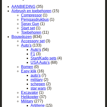
AANBIEDING
(35)
Airbrush en toebehoren
(15)
Compressor
(1)
Persgasdrukbus
(1)
Spray Gun
(1)
Start set
(1)
Toebehoren
(11)
Bouwdozen
(834)
Accessory set
(3)
Auto's
(133)
Auto's
(56)
F1
(3)
Start/Kado sets
(4)
USA Auto's
(68)
Bomen
(0)
Easy klik
(16)
auto's
(7)
military
(2)
schepen
(2)
star wars
(3)
Excavator
(1)
Helikopter
(37)
Military
(277)
Artillerie
(15)