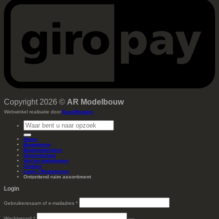
Copyright 2026 ©
AR Modelbouw
Webwinkel realisatie door
EasyRepairs
Zoeken
naar:
Home
Bouwdozen
Bouwmaterialen
Gereedschap
Verf en toebehoren
Contact
Login / Registreren
Ontzettend ruim assortiment
Login
Vereist
Gebruikersnaam of e-mailadres
*
Vereist
Wachtwoord
*