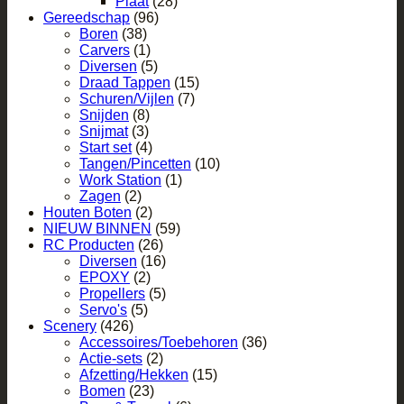
Plaat
(28)
Gereedschap
(96)
Boren
(38)
Carvers
(1)
Diversen
(5)
Draad Tappen
(15)
Schuren/Vijlen
(7)
Snijden
(8)
Snijmat
(3)
Start set
(4)
Tangen/Pincetten
(10)
Work Station
(1)
Zagen
(2)
Houten Boten
(2)
NIEUW BINNEN
(59)
RC Producten
(26)
Diversen
(16)
EPOXY
(2)
Propellers
(5)
Servo's
(5)
Scenery
(426)
Accessoires/Toebehoren
(36)
Actie-sets
(2)
Afzetting/Hekken
(15)
Bomen
(23)