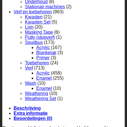
Onderhoud
(8)
Stationair machines
(2)
Verf en toebehoren
(983)
Kwasten
(21)
Kwasten Set
(5)
Lijm
(20)
Masking Tape
(6)
Putty (stopverf)
(1)
Spuitbus
(173)
Acrylic
(167)
Blankelak
(3)
Primer
(3)
Toebehoren
(24)
Verf
(713)
Acrylic
(458)
Enamel
(255)
Wash
(10)
Enamel
(10)
Weathering
(10)
Weathering Set
(1)
Beschrijving
Extra informatie
Beoordelingen (0)