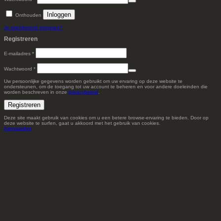
Inloggen
Onthouden
Je wachtwoord vergeten?
Registreren
Vereist
E-mailadres
*
Vereist
Wachtwoord
*
Uw persoonlijke gegevens worden gebruikt om uw ervaring op deze website te
ondersteunen, om de toegang tot uw account te beheren en voor andere doeleinden die
worden beschreven in onze
privacybeleid
.
Registreren
Deze site maakt gebruik van cookies om u een betere browse-ervaring te bieden. Door op
deze website te surfen, gaat u akkoord met het gebruik van cookies.
Aanvaarden