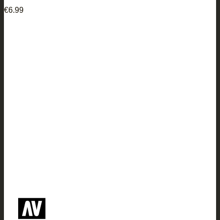
€
6.99