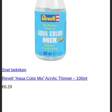
Snel bekijken
Revell “Aqua Color Mix” Acrylic Thinner – 100ml
€
6.29