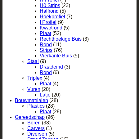
H0 Strips
(23)
Halfrond
(5)
Hoekprofiel
(7)
I Profiel
(9)
Kwartrond
(5)
Plaat
(52)
Rechthoekige Buis
(3)
Rond
(11)
Strips
(76)
Vierkante Buis
(5)
Staal
(9)
Draadeind
(3)
Rond
(6)
Triplex
(4)
Plaat
(4)
Vuren
(20)
Latje
(20)
Bouwmatrialen
(28)
Plastics
(28)
Plaat
(28)
Gereedschap
(96)
Boren
(38)
Carvers
(1)
Diversen
(5)