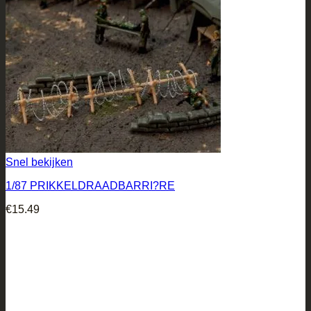
Snel bekijken
1/87 PRIKKELDRAADBARRI?RE
€
15.49