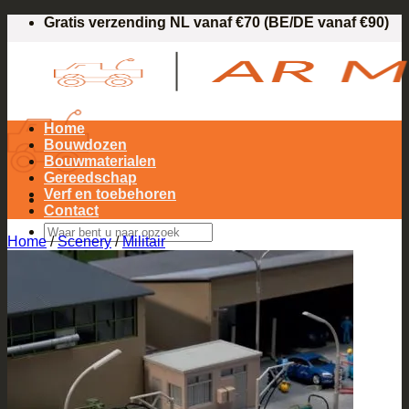
Ga
Gratis verzending NL vanaf €70 (BE/DE vanaf €90)
naar
inhoud
Home
Bouwdozen
Bouwmaterialen
Gereedschap
Verf en toebehoren
Contact
Zoeken
Home
/
Scenery
/
Militair
naar:
Login / Registreren