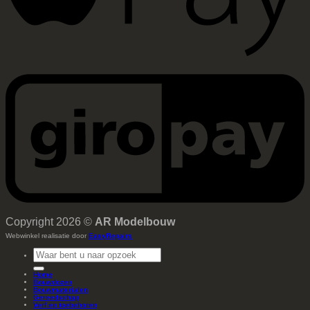
Copyright 2026 ©
AR Modelbouw
Webwinkel realisatie door
EasyRepairs
Zoeken
naar:
Home
Bouwdozen
Bouwmaterialen
Gereedschap
Verf en toebehoren