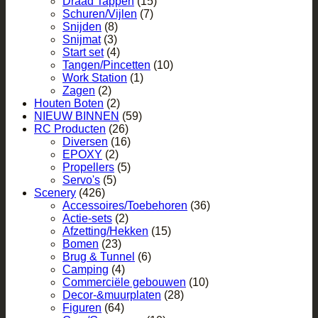
Draad Tappen
(15)
Schuren/Vijlen
(7)
Snijden
(8)
Snijmat
(3)
Start set
(4)
Tangen/Pincetten
(10)
Work Station
(1)
Zagen
(2)
Houten Boten
(2)
NIEUW BINNEN
(59)
RC Producten
(26)
Diversen
(16)
EPOXY
(2)
Propellers
(5)
Servo's
(5)
Scenery
(426)
Accessoires/Toebehoren
(36)
Actie-sets
(2)
Afzetting/Hekken
(15)
Bomen
(23)
Brug & Tunnel
(6)
Camping
(4)
Commerciële gebouwen
(10)
Decor-&muurplaten
(28)
Figuren
(64)