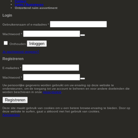
Contact
Login / Registreren
Ontzettend ruim assortiment
Login
Vereist
Gebruikersnaam of e-mailadres
*
Vereist
Wachtwoord
*
Inloggen
Onthouden
Je wachtwoord vergeten?
Registreren
Vereist
E-mailadres
*
Vereist
Wachtwoord
*
Uw persoonlijke gegevens worden gebruikt om uw ervaring op deze website te
ondersteunen, om de toegang tot uw account te beheren en voor andere doeleinden die
worden beschreven in onze
privacybeleid
.
Registreren
Deze site maakt gebruik van cookies om u een betere browse-ervaring te bieden. Door op
deze website te surfen, gaat u akkoord met het gebruik van cookies.
Aanvaarden