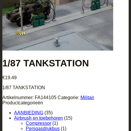
1/87 TANKSTATION
€
19.49
1/87 TANKSTATION
Artikelnummer:
FA144105
Categorie:
Militair
Productcategorieën
AANBIEDING
(35)
Airbrush en toebehoren
(15)
Compressor
(1)
Persgasdrukbus
(1)