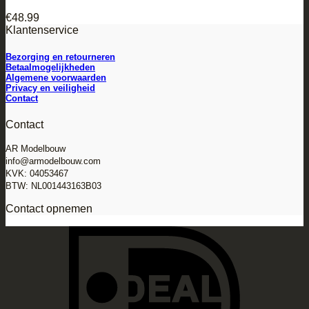
€
48.99
Klantenservice
Bezorging en retourneren
Betaalmogelijkheden
Algemene voorwaarden
Privacy en veiligheid
Contact
Contact
AR Modelbouw
info@armodelbouw.com
KVK: 04053467
BTW: NL001443163B03
Contact opnemen