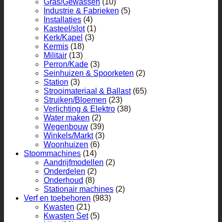
Gras/Gewassen
(10)
Industrie & Fabrieken
(5)
Installaties
(4)
Kasteel/slot
(1)
Kerk/Kapel
(3)
Kermis
(18)
Militair
(13)
Perron/Kade
(3)
Seinhuizen & Spoorketen
(2)
Station
(3)
Strooimateriaal & Ballast
(65)
Struiken/Bloemen
(23)
Verlichting & Elektro
(38)
Water maken
(2)
Wegenbouw
(39)
Winkels/Markt
(3)
Woonhuizen
(6)
Stoommachines
(14)
Aandrijfmodellen
(2)
Onderdelen
(2)
Onderhoud
(8)
Stationair machines
(2)
Verf en toebehoren
(983)
Kwasten
(21)
Kwasten Set
(5)