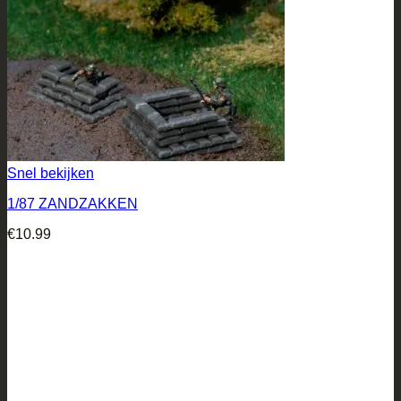
Snel bekijken
1/87 ZANDZAKKEN
€
10.99